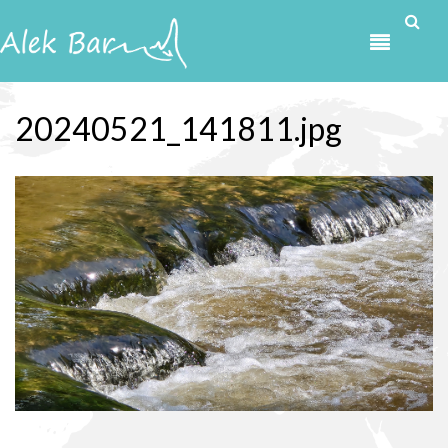
Przejdź do treści
20240521_141811.jpg