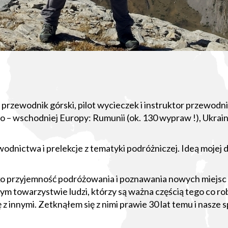
przewodnik górski, pilot wycieczek i instruktor przewodnict
 wschodniej Europy: Rumunii (ok. 130 wypraw !), Ukrainy,
nictwa i prelekcje z tematyki podróżniczej. Ideą mojej dzi
ko przyjemność podróżowania i poznawania nowych miejsc a
 towarzystwie ludzi, którzy są ważna częścią tego co rob
ę z innymi. Zetknąłem się z nimi prawie 30 lat temu i nasze 