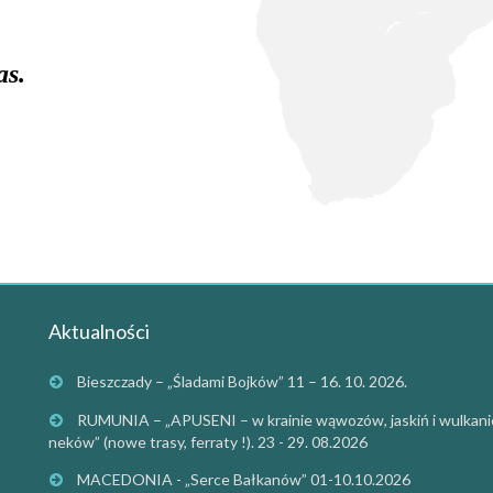
as.
Aktualności
Bieszczady – „Śladami Bojków” 11 – 16. 10. 2026.
RUMUNIA – „APUSENI – w krainie wąwozów, jaskiń i wulkan
neków” (nowe trasy, ferraty !). 23 - 29. 08.2026
MACEDONIA - „Serce Bałkanów” 01-10.10.2026