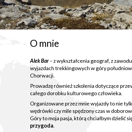
O mnie
Alek Bar
– z wykształcenia geograf, z zawodu 
wyjazdach trekkingowych w góry południowo –
Chorwacji.
Prowadzę również szkolenia dotyczące przewod
całego dorobku kulturowego człowieka.
Organizowane przez mnie wyjazdy to nie tyl
wędrówki czy mile spędzony czas w doborowym
Góry to moja pasja, którą chciałbym dzielić si
przygoda
.