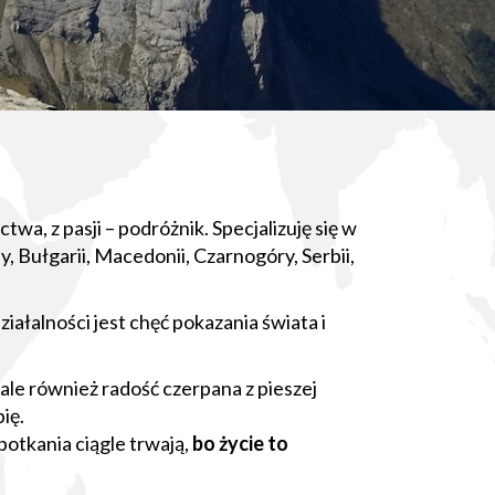
wa, z pasji – podróżnik. Specjalizuję się w
 Bułgarii, Macedonii, Czarnogóry, Serbii,
ałalności jest chęć pokazania świata i
le również radość czerpana z pieszej
ię.
spotkania ciągle trwają,
bo życie to