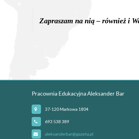
Zapraszam na nią – również i W
Pracownia Edukacyjna Aleksander Bar
37-120 Markowa 1804
693 538 389
aleksanderbar@gazeta.pl